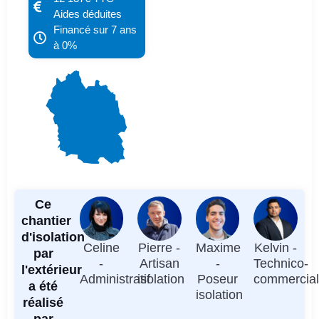
Aides déduites
Financé sur 7 ans
à 0%
Ce
chantier
d'isolation
Celine
Pierre -
Maxime
Kelvin -
par
-
Artisan
-
Technico-
l'extérieur
Administratif
isolation
Poseur
commercia
a été
isolation
réalisé