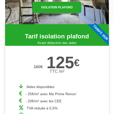
ISOLATION PLAFOND
TARIFS 2026
Tarif isolation plafond
Avant déduction des aides
125
€
160
€
TTC /m²
Aides disponibles
- 25€/m² avec Ma Prime Renov'
- 20€/m² avec les CEE
TVA réduite à 5,5%