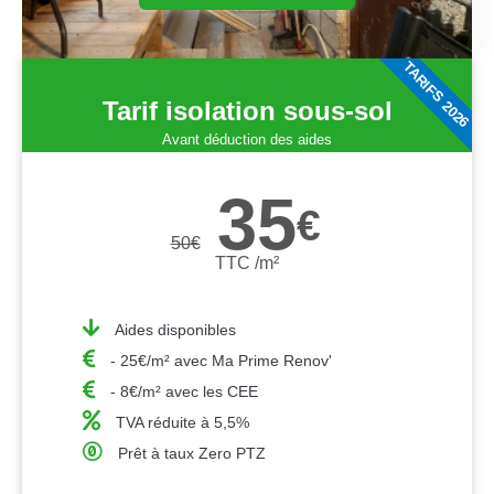
TARIFS 2026
Tarif isolation sous-sol
Avant déduction des aides
35
€
50
€
TTC /m²
Aides disponibles
- 25€/m² avec Ma Prime Renov'
- 8€/m² avec les CEE
TVA réduite à 5,5%
Prêt à taux Zero PTZ