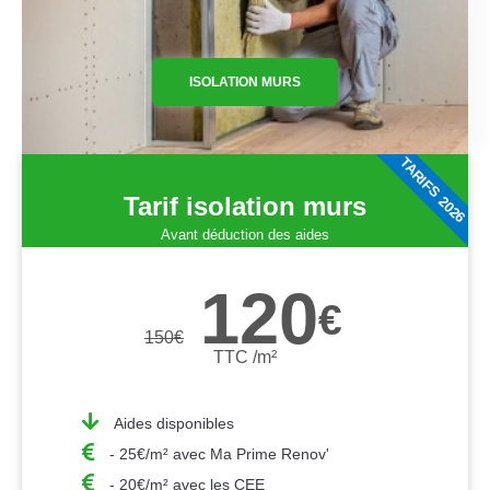
ISOLATION MURS
TARIFS 2026
Tarif isolation murs
Avant déduction des aides
120
€
150
€
TTC /m²
Aides disponibles
- 25€/m² avec Ma Prime Renov'
- 20€/m² avec les CEE