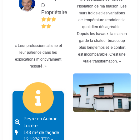
D
l’isolation de ma maison. Les
Propriétaire
murs froids et les variations
de température rendaient le
quotidien désagréable.
Depuis les travaux, la maison
garde la chaleur beaucoup
« Leur professionnalisme et
plus longtemps et le confort
leur patience dans les
est incomparable. C’est une
explications m’ont vraiment
vraie transformation. »
rassuré. »
Peyre en Aubrac -
Lozère
143 m² de façade
12 137€ TTC -