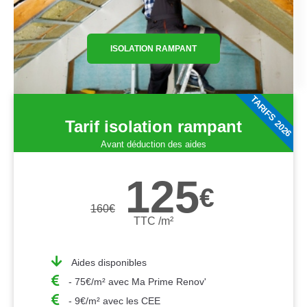
ISOLATION RAMPANT
TARIFS 2026
Tarif isolation rampant
Avant déduction des aides
125
€
160
€
TTC /m²
Aides disponibles
- 75€/m² avec Ma Prime Renov'
- 9€/m² avec les CEE